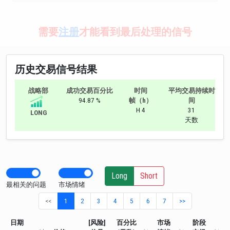
需要
注册
才能看到最后处理的信号
历史交易信号结果
战略部
成功交易百分比
时间
平均交易持续时
94.87 %
帧（h）
间
H 4
31
LONG
天数
Long
Short
最相关的问题
市场情绪
<<
1
2
3
4
5
6
7
>>
日期
[风险]
百分比
市场
阶段