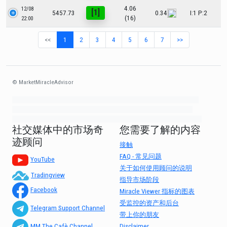
4.06
12/08
[1]
5457.73
0.34
I:1 P:2
(16)
22:00
<<
1
2
3
4
5
6
7
>>
© MarketMiracleAdvisor
Market1234ff Adola9299 Miadvr37734j kjfrew3888 Mir32jj43ijgfr Olfwerhnj3
87m3knfd 8feuh3kkopl2 njk32iufbnnkf32 8i12ki8i12kjhkj oihunb324oioi23
3298ioh432iu3298 oiho12giu13g321 kjpo32489oihn4o32 oih543hoih543oih
社交媒体中的市场奇
您需要了解的内容
迹顾问
接触
FAQ - 常见问题
YouTube
关于如何使用顾问的说明
Tradingview
指导市场阶段
Facebook
Miracle Viewer 指标的图表
受监控的资产和后台
Telegram Support Channel
带上你的朋友
Disclaimer
MM The Cafè Channel