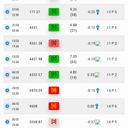
9.26
07/05
[1]
171.27
-0.23
I:2 P:5
(38)
22:00
4.88
21/03
[1]
4361
-0.13
I:1 P:3
(21)
03:00
10/03
[5]
4361.28
-0.19
I:1 P:2
19:00
7.05
10/03
[1]
4421.98
-0.10
I:1 P:2
(30)
15:00
4.83
04/03
[1]
4253.57
0.25
I:1 P:2
(19)
23:00
23/02
[6]
3870.59
-0.15
I:6 P:1
23:00
04/02
[6]
4608
0.00
I:6 P:6
15:00
05/01
[3]
5368.87
-0.37
I:6 P:5
23:00