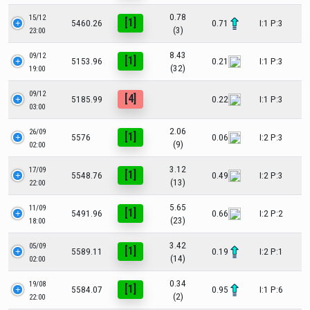
0.78
15/12
[1]
5460.26
0.71
I:1 P:3
(3)
23:00
8.43
09/12
[1]
5153.96
0.21
I:1 P:3
(32)
19:00
09/12
[4]
5185.99
0.22
I:1 P:3
03:00
2.06
26/09
[1]
5576
0.06
I:2 P:3
(9)
02:00
3.12
17/09
[1]
5548.76
0.49
I:2 P:3
(13)
22:00
5.65
11/09
[1]
5491.96
0.66
I:2 P:2
(23)
18:00
3.42
05/09
[1]
5589.11
0.19
I:2 P:1
(14)
02:00
0.34
19/08
[1]
5584.07
0.95
I:1 P:6
(2)
22:00