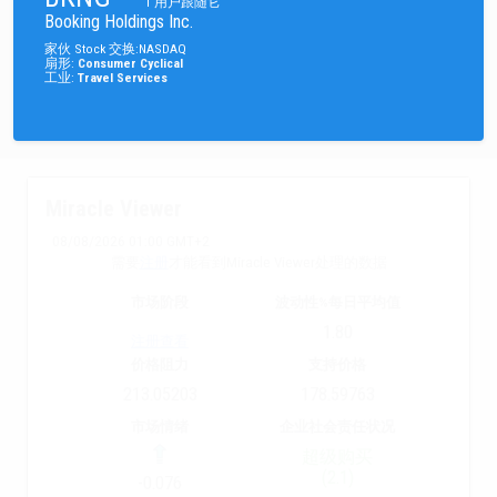
1
用户跟随它
Booking Holdings Inc.
家伙
Stock
交换
:
NASDAQ
扇形
:
Consumer Cyclical
工业
:
Travel Services
Miracle Viewer
08/08/2026 01:00 GMT+2
需要
注册
才能看到Miracle Viewer处理的数据
市场阶段
波动性%每日平均值
1.80
注册查看
价格阻力
支持价格
213.05203
178.59763
市场情绪
企业社会责任状况
超级购买
(2.1)
-0.076