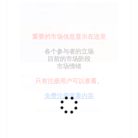
利息交易商
私人投资者的利益
0.006
二.利息
利益
专业人员
机构
重要的市场信息显示在这里
机构和专业利益
二.总体兴趣
各个参与者的立场
0.065
0.063
目前的市场阶段
市场情绪
要显示的选择期
图形插值方法
只有注册用户可以查看。
免费注册查看内容
旋转您的智能手机以查看更好的图表