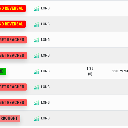
END REVERSAL
LONG
END REVERSAL
LONG
RGET REACHED
LONG
RGET REACHED
LONG
1.39
RD
LONG
228.7975
(5)
RGET REACHED
LONG
RGET REACHED
LONG
VERBOUGHT
LONG