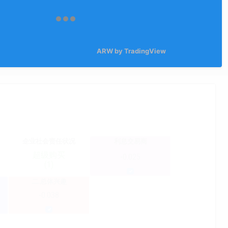
ARW by TradingView
企业社会责任状况
利息交易商
超级购买
-0.025
(1)
二.总体兴趣
-0.038