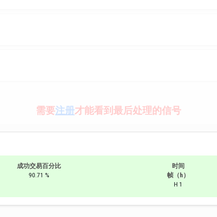
需要
注册
才能看到最后处理的信号
成功交易百分比
时间
90.71 %
帧（h）
H 1