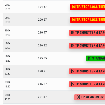
07/07
[6] TP/STOP LOSS TR
194.67
18:30
06/07
[6] TP/STOP LOSS TR
200.57
18:30
23/06
[5] TP SHORTTERM TA
230.47
18:30
17/06
[5] TP SHORTTERM TA
226.22
22:00
12/06
[1] STANDA
225.65
16:30
11/06
[5] TP SHORTTERM TA
220.2
20:30
09/06
[5] TP SHORTTERM TA
216.07
19:30
08/06
[4] TP WEAK ON O
221.37
20:30