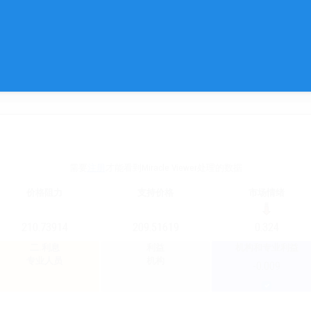
需要
注册
才能看到Miracle Viewer处理的数据
价格阻力
支持价格
市场情绪
210.73914
209.51619
0.324
二.利息
利益
机构和专业利益
专业人员
机构
-0.009