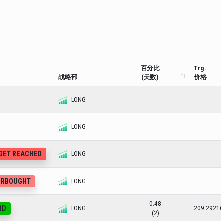
百分比
Trg.
战略部
(天数)
价格
LONG
LONG
RGET REACHED
LONG
VERBOUGHT
LONG
0.48
RD
LONG
209.2921
(2)