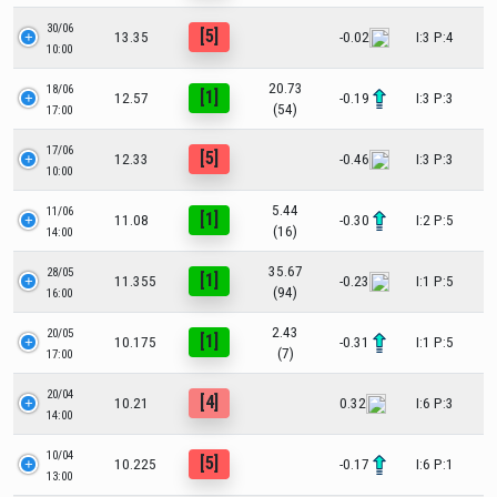
30/06
[5]
13.35
-0.02
I:3 P:4
10:00
20.73
18/06
[1]
12.57
-0.19
I:3 P:3
(54)
17:00
17/06
[5]
12.33
-0.46
I:3 P:3
10:00
5.44
11/06
[1]
11.08
-0.30
I:2 P:5
(16)
14:00
35.67
28/05
[1]
11.355
-0.23
I:1 P:5
(94)
16:00
2.43
20/05
[1]
10.175
-0.31
I:1 P:5
(7)
17:00
20/04
[4]
10.21
0.32
I:6 P:3
14:00
10/04
[5]
10.225
-0.17
I:6 P:1
13:00