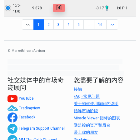
10/04
[4]
9.878
-0.17
I:6 P:1
11:00
<<
1
2
3
4
5
…
16
>>
© MarketMiracleAdvisor
Market1234ff Adola9299 Miadvr37734j kjfrew3888 Mir32jj43ijgfr Olfwerhnj3
87m3knfd 8feuh3kkopl2 njk32iufbnnkf32 8i12ki8i12kjhkj oihunb324oioi23
3298ioh432iu3298 oiho12giu13g321 kjpo32489oihn4o32 oih543hoih543oih
社交媒体中的市场奇
您需要了解的内容
迹顾问
接触
FAQ - 常见问题
YouTube
关于如何使用顾问的说明
Tradingview
指导市场阶段
Facebook
Miracle Viewer 指标的图表
受监控的资产和后台
Telegram Support Channel
带上你的朋友
Disclaimer
MM The Cafè Channel