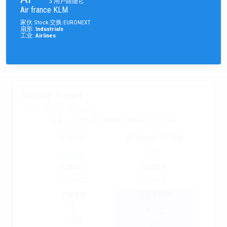
3
用户跟随它
Air france KLM
家伙
Stock
交换
:
EURONEXT
扇形
:
Industrials
工业
:
Airlines
Miracle Viewer
07/08/2026 11:00 GMT+2
需要
注册
才能看到Miracle Viewer处理的数据
市场阶段
波动性%每日平均值
2.51
注册查看
价格阻力
支持价格
13.43625
11.0818
市场情绪
利息交易商
-0.027
0.390