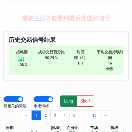
需要
注册
才能看到最后处理的信号
历史交易信号结果
战略部
成功交易百分比
时间
平均交易持续时
90.29 %
帧（h）
间
H 1
16
LONG
天数
Long
Short
最相关的问题
市场情绪
<<
1
2
3
4
5
…
16
>>
日期
[风险]
百分比
市场
阶段