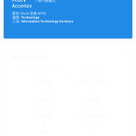
1
用户跟随它
Accenture
家伙
Stock
交换
:
NYSE
扇形
:
Technology
工业
:
Information Technology Services
Miracle Viewer
23/07/2026 01:00 GMT+2
需要
注册
才能看到Miracle Viewer处理的数据
市场阶段
波动性%每日平均值
1.97
注册查看
价格阻力
支持价格
145.15352
137.36755
市场情绪
企业社会责任状况
超级销售
(1)
0.400