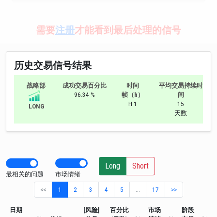
需要
注册
才能看到最后处理的信号
历史交易信号结果
战略部
成功交易百分比
时间
平均交易持续时
96.34 %
帧（h）
间
H 1
15
LONG
天数
Long
Short
最相关的问题
市场情绪
<<
1
2
3
4
5
…
17
>>
日期
[风险]
百分比
市场
阶段