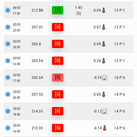
1.45
04/03
[1]
212.88
0.09
I:3 P:1
(5)
17:00
02/03
[6]
207.01
0.07
I:3 P:1
22:00
02/03
[6]
206.4
0.09
I:3 P:1
20:00
02/03
[6]
205.34
0.24
I:3 P:1
16:00
26/02
[5]
203.64
-0.35
I:6 P:6
17:00
23/02
[6]
207.55
0.05
I:4 P:6
20:00
20/02
[6]
214.33
-0.12
I:4 P:6
18:00
20/02
[6]
213.03
-0.14
I:4 P:6
16:00