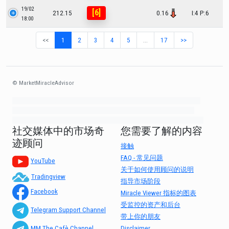
19/02
[6]
212.15
0.16
I:4 P:6
18:00
<<
1
2
3
4
5
…
17
>>
© MarketMiracleAdvisor
Market1234ff Adola9299 Miadvr37734j kjfrew3888 Mir32jj43ijgfr Olfwerhnj3
87m3knfd 8feuh3kkopl2 njk32iufbnnkf32 8i12ki8i12kjhkj oihunb324oioi23
3298ioh432iu3298 oiho12giu13g321 kjpo32489oihn4o32 oih543hoih543oih
社交媒体中的市场奇
您需要了解的内容
迹顾问
接触
FAQ - 常见问题
YouTube
关于如何使用顾问的说明
Tradingview
指导市场阶段
Facebook
Miracle Viewer 指标的图表
受监控的资产和后台
Telegram Support Channel
带上你的朋友
Disclaimer
MM The Cafè Channel