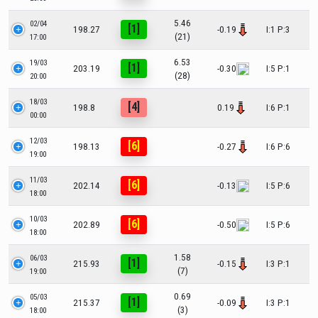
5.46
02/04
[1]
198.27
-0.19
I:1 P:3
(21)
17:00
6.53
19/03
[1]
203.19
-0.30
I:5 P:1
(28)
20:00
18/03
[4]
198.8
0.19
I:6 P:1
00:00
12/03
[6]
198.13
-0.27
I:6 P:6
19:00
11/03
[6]
202.14
-0.13
I:5 P:6
18:00
10/03
[6]
202.89
-0.50
I:5 P:6
18:00
1.58
06/03
[1]
215.93
-0.15
I:3 P:1
(7)
19:00
0.69
05/03
[1]
215.37
-0.09
I:3 P:1
(3)
18:00